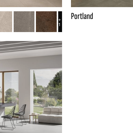
Portland
+
1